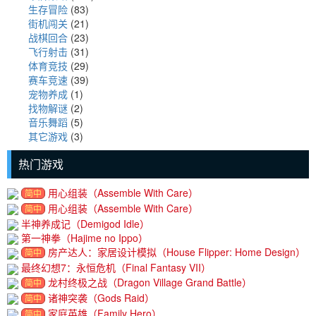
生存冒险
(83)
街机闯关
(21)
战棋回合
(23)
飞行射击
(31)
体育竞技
(29)
赛车竞速
(39)
宠物养成
(1)
找物解谜
(2)
音乐舞蹈
(5)
其它游戏
(3)
热门游戏
用心组装（Assemble With Care）
简中
用心组装（Assemble With Care）
简中
半神养成记（Demigod Idle）
第一神拳（Hajime no Ippo）
房产达人：家居设计模拟（House Flipper: Home Design）
简中
最终幻想7：永恒危机（Final Fantasy VII）
龙村终极之战（Dragon Village Grand Battle）
简中
诸神突袭（Gods Raid）
简中
家庭英雄（Family Hero）
简中