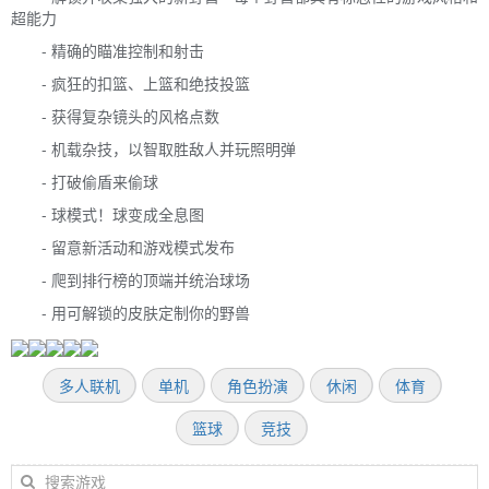
超能力
- 精确的瞄准控制和射击
- 疯狂的扣篮、上篮和绝技投篮
- 获得复杂镜头的风格点数
- 机载杂技，以智取胜敌人并玩照明弹
- 打破偷盾来偷球
- 球模式！球变成全息图
- 留意新活动和游戏模式发布
- 爬到排行榜的顶端并统治球场
- 用可解锁的皮肤定制你的野兽
多人联机
单机
角色扮演
休闲
体育
篮球
竞技