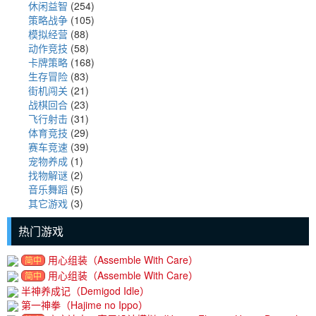
休闲益智
(254)
策略战争
(105)
模拟经营
(88)
动作竞技
(58)
卡牌策略
(168)
生存冒险
(83)
街机闯关
(21)
战棋回合
(23)
飞行射击
(31)
体育竞技
(29)
赛车竞速
(39)
宠物养成
(1)
找物解谜
(2)
音乐舞蹈
(5)
其它游戏
(3)
热门游戏
用心组装（Assemble With Care）
简中
用心组装（Assemble With Care）
简中
半神养成记（Demigod Idle）
第一神拳（Hajime no Ippo）