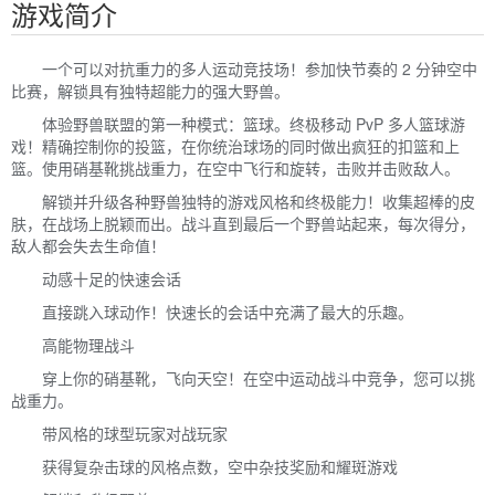
游戏简介
一个可以对抗重力的多人运动竞技场！参加快节奏的 2 分钟空中
比赛，解锁具有独特超能力的强大野兽。
体验野兽联盟的第一种模式：篮球。终极移动 PvP 多人篮球游
戏！精确控制你的投篮，在你统治球场的同时做出疯狂的扣篮和上
篮。使用硝基靴挑战重力，在空中飞行和旋转，击败并击败敌人。
解锁并升级各种野兽独特的游戏风格和终极能力！收集超棒的皮
肤，在战场上脱颖而出。战斗直到最后一个野兽站起来，每次得分，
敌人都会失去生命值！
动感十足的快速会话
直接跳入球动作！快速长的会话中充满了最大的乐趣。
高能物理战斗
穿上你的硝基靴，飞向天空！在空中运动战斗中竞争，您可以挑
战重力。
带风格的球型玩家对战玩家
获得复杂击球的风格点数，空中杂技奖励和耀斑游戏