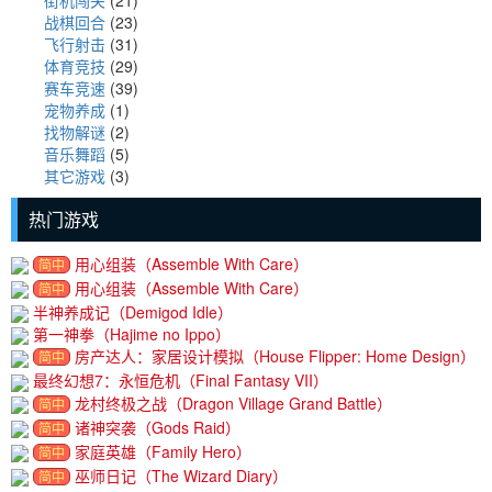
战棋回合
(23)
飞行射击
(31)
体育竞技
(29)
赛车竞速
(39)
宠物养成
(1)
找物解谜
(2)
音乐舞蹈
(5)
其它游戏
(3)
热门游戏
用心组装（Assemble With Care）
简中
用心组装（Assemble With Care）
简中
半神养成记（Demigod Idle）
第一神拳（Hajime no Ippo）
房产达人：家居设计模拟（House Flipper: Home Design）
简中
最终幻想7：永恒危机（Final Fantasy VII）
龙村终极之战（Dragon Village Grand Battle）
简中
诸神突袭（Gods Raid）
简中
家庭英雄（Family Hero）
简中
巫师日记（The Wizard Diary）
简中