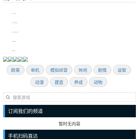
翻新房间，成为自己的室内设计师。
装饰每个角落，直到您有宾至如归的感觉！
关注故事并结识新角色 - 这家酒店的生活如火如荼。
发现这些墙壁隐藏的所有秘密！
还有可爱的宠物将陪伴您！
欧美
单机
模拟经营
休闲
剧情
益智
动漫
建造
养成
动物
订阅我们的频道
暂时无内容
手机扫码直达