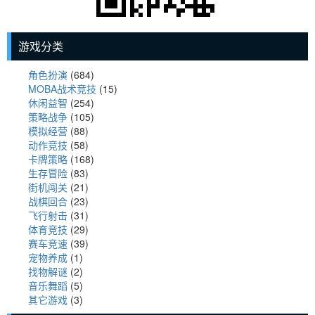
游戏分类
角色扮演
(684)
MOBA战术竞技
(15)
休闲益智
(254)
策略战争
(105)
模拟经营
(88)
动作竞技
(58)
卡牌策略
(168)
生存冒险
(83)
街机闯关
(21)
战棋回合
(23)
飞行射击
(31)
体育竞技
(29)
赛车竞速
(39)
宠物养成
(1)
找物解谜
(2)
音乐舞蹈
(5)
其它游戏
(3)