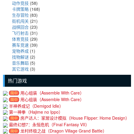
动作竞技
(58)
卡牌策略
(168)
生存冒险
(83)
街机闯关
(21)
战棋回合
(23)
飞行射击
(31)
体育竞技
(29)
赛车竞速
(39)
宠物养成
(1)
找物解谜
(2)
音乐舞蹈
(5)
其它游戏
(3)
热门游戏
用心组装（Assemble With Care）
简中
用心组装（Assemble With Care）
简中
半神养成记（Demigod Idle）
第一神拳（Hajime no Ippo）
房产达人：家居设计模拟（House Flipper: Home Design）
简中
最终幻想7：永恒危机（Final Fantasy VII）
龙村终极之战（Dragon Village Grand Battle）
简中