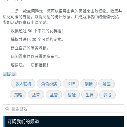
是一款空闲游戏，您可以招募出色的英雄来击败怪物。收集并
挂机女战士（Idle Heroines）
进化可爱的宠物，以提高您的统计数据，并成为排名中的最佳玩家。
参加活动以赢取丰厚奖励。
收集超过 50 个不同的女英雄！
捕捉并进化 20 个可爱的宠物。
建立自己的闲置城镇。
玩闲置事件以获得更多东西。
容易玩，一切都挂机！
多人联机
角色扮演
卡牌
剧情
解压
策略
放置
益智
冒险
生存
养成
订阅我们的频道