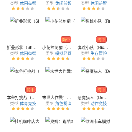
类型
休闲益智
类型
休闲益智
类型
休闲益智
简中
简中
折叠形状（Shape Fold）
小花盆刺猬（Hananezumi）
弹跳小队（Ricochet Squad）
类型
休闲益智
类型
模拟经营
类型
生存冒险
简中
简中
本垒打挑战（Homerun Challenge）
末世大作戰：挂机英雄（Hero Sword）
恶魔猎人（Devil Hunter Idle）
类型
体育竞技
类型
角色扮演
类型
动作竞技