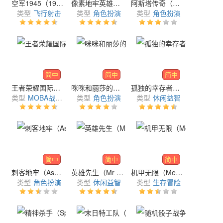
空军1945（1945 Air Force）
像素地牢英雄（Pixel Heroes Defense）
阿斯塔传奇（Saga Estiria）
类型
飞行射击
类型
角色扮演
类型
角色扮演
简中
简中
简中
王者荣耀国际版（Honor of Kings）
咪咪和丽莎的魔幻旅程（Mimi and Lisa）
孤独的幸存者（Lonely Survivor）
类型
MOBA战术竞技
类型
角色扮演
类型
休闲益智
简中
简中
简中
刺客地牢（Assassin Dungeon）
英雄先生（Mr Hero）
机甲无限（Mech Infinity）
类型
角色扮演
类型
休闲益智
类型
生存冒险