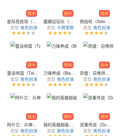
简中
简中
简中
星际竞技场（Stellar Arena）
露娜远征队（Luna Re : Dimensional Watcher）
侧齿轮（Side Gear）
类型
角色扮演
类型
卡牌策略
类型
角色扮演
简中
简中
简中
童话帝国（Tales of Fairy Empire）
刀锋养成（Blade Idle）
异度：召唤师（Xeno：Summoner）
类型
角色扮演
类型
角色扮演
类型
角色扮演
简中
简中
简中
阿什兰：众神的反叛（Ashland: Rebellion of Gods）
我的英雄超级冲击（MY HERO ULTRA IMPACT）
双重传说（Double Legend）
类型
角色扮演
类型
角色扮演
类型
角色扮演