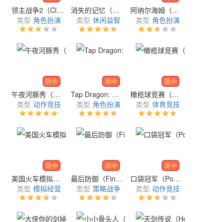
领主战争2（Clash of Lords 2）
消失的记忆（Merge Memory）
阿纳尔海姆（Anarheym）
类型
角色扮演
类型
休闲益智
类型
角色扮演
简中
简中
简中
午夜河豚秀（Midnight Pufferfish Show）
Tap Dragon: 少女骑士露娜（Tap Dragon Little Knight Luna）
橄榄球竞赛（NFL Rivals）
类型
动作竞技
类型
角色扮演
类型
体育竞技
简中
简中
简中
美国火车模拟器（Train Simulator PRO USA）
最后防御（Final Defense）
口袋冠军（Pocket Champs）
类型
模拟经营
类型
策略战争
类型
动作竞技