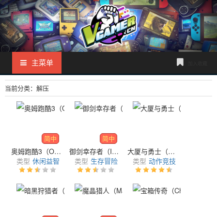
主菜单
加入收藏
当前分类：解压
简中
简中
奥姆跑酷3（Om Nom Run 3）
御剑幸存者（Immortal）
大厦与勇士（Building & Fighter）
类型
休闲益智
类型
生存冒险
类型
动作竞技