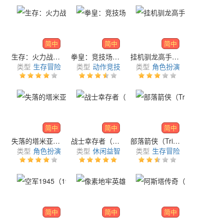
简中
简中
简中
生存：火力战场（Survival: Fire Battlegrounds）
拳皇：竞技场（The King of Fighters ARENA）
挂机驯龙高手（Idle Dragon Master）
类型
生存冒险
类型
动作竞技
类型
角色扮演
简中
简中
简中
失落的塔米亚：地牢守护者（LOST TAMIA: DUNGEON INTRUDER）
战士幸存者（Survivor Warriors）
部落箭侠（Tribal Arrow Man）
类型
角色扮演
类型
休闲益智
类型
生存冒险
简中
简中
简中