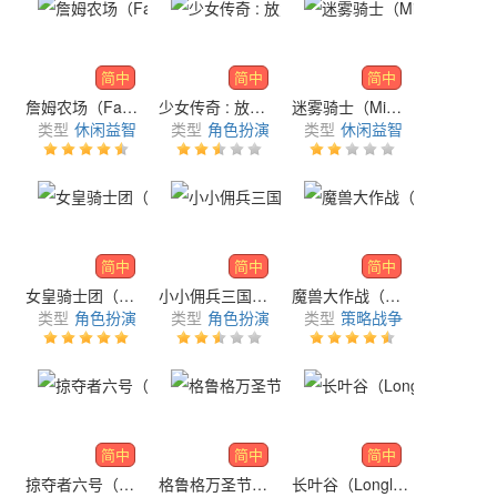
简中
简中
简中
詹姆农场（Farm Jam）
少女传奇 : 放置型RPG（Dual Blader）
迷雾骑士（Mist Knight）暗黑放置闯关
类型
休闲益智
类型
角色扮演
类型
休闲益智
简中
简中
简中
女皇骑士团（Queen's Knights）
小小佣兵三国志（Eternal Three Kingdoms）
魔兽大作战（Warcraft Rumble）
类型
角色扮演
类型
角色扮演
类型
策略战争
简中
简中
简中
掠夺者六号（Raider SIX）
格鲁格万圣节挑战（The Grugs）
长叶谷（Longleaf Valley）