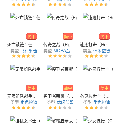
简中
简中
简中
死亡锁链：僵尸射击（Death Chain: Zombie FPS）
传奇之战（Fight of Legends）
遗迹打击（Relic Strike）
类型
飞行射击
类型
MOBA战术竞技
类型
休闲益智
简中
简中
简中
无限组队战争（Infinity Party Battle）
捍卫者荣耀（Glory of Defenders）
心灵救世主（Spirit Savior）
类型
角色扮演
类型
休闲益智
类型
角色扮演