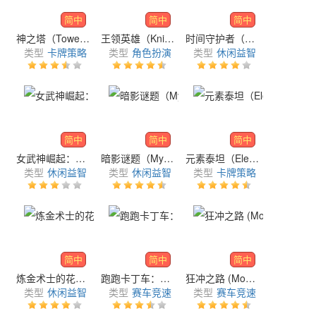
简中
简中
简中
神之塔（Tower Of Gods M）
王领英雄（Knightcore Kingdom）
时间守护者（Time Defenders）
类型
卡牌策略
类型
角色扮演
类型
休闲益智
简中
简中
简中
女武神崛起：要塞（Rising Valkyrie）
暗影谜题（Myths of Moonrise）
元素泰坦（Elemental Titans）
类型
休闲益智
类型
休闲益智
类型
卡牌策略
简中
简中
简中
炼金术士的花园（Alchemists' Garden）
跑跑卡丁车：漂移（KartRider: Drift）
狂冲之路 (Monster Demolition)
类型
休闲益智
类型
赛车竞速
类型
赛车竞速