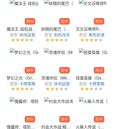
简中
简中
简中
魔法王-挂机战争（Magic Lord - Idle War）
妖精的尾巴（Fairy Tail: The Great Journey）
交叉召唤师R（Cross Summoner:R）
类型
休闲益智
类型
街机闯关
类型
角色扮演
简中
简中
简中
梦幻之光（Grimlight - A Tale of Dreams）
灵魂伴侣（Meta Soul）
扭蛋英雄（Gacha Heroes: Casual Idle RPG）
类型
卡牌策略
类型
休闲益智
类型
卡牌策略
简中
简中
简中
傀儡师：塔防对决（Puppet Master：Tower Defense）
约会大作战:精灵再临（Date A Live: Spirit Pledge）
火柴人传说（Stickman Lore）