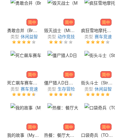
简中
简中
简中
勇敢合并（Brave Merge）
毁灭战士（Mighty DOOM）
疯狂雪地摩托车（Mad Skills Snocross）
类型
休闲益智
类型
动作竞技
类型
赛车竞速
简中
简中
简中
死亡飙车赛车杀手（Dead Paradise Car Race Shooter）
僵尸猎人D日（Zombie Hunter D-Day2）
街头斗士（Street Brawlers）
类型
赛车竞速
类型
生存冒险
类型
休闲益智
简中
简中
简中
我的故事（My Story）
热餐：餐厅大亨（Food Fever: Restaurant Tycoon）
口袋奇兵（TOP WAR）