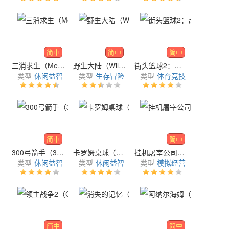
简中
简中
简中
三消求生（Merge Survival）
野生大陆（Wild Lands XL）
街头篮球2：热火（Streetball2: On Fire）
类型
休闲益智
类型
生存冒险
类型
体育竞技
简中
简中
300弓箭手（300 Bowmen）
卡罗姆桌球（Carrom Pool）
挂机屠宰公司（Idle Slaughter Inc）
类型
休闲益智
类型
休闲益智
类型
模拟经营
简中
简中