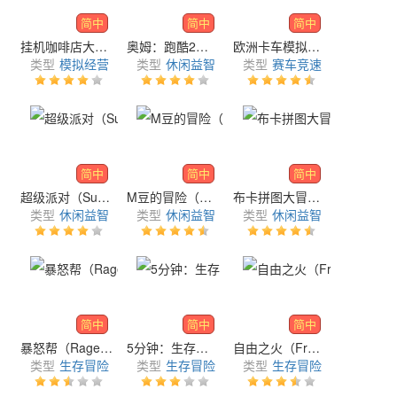
简中
简中
简中
挂机咖啡店大亨（Idle Coffee Shop Tycoon）
奥姆：跑酷2（Om Nom: Run 2）
欧洲卡车模拟3（Truckers of Europe 3）
类型
模拟经营
类型
休闲益智
类型
赛车竞速
简中
简中
简中
超级派对（Super Party）
M豆的冒险（M&M'S Adventure）
布卡拼图大冒险（Pucca Puzzle Adventure）
类型
休闲益智
类型
休闲益智
类型
休闲益智
简中
简中
简中
暴怒帮（Rage Swarm）
5分钟：生存（Final 5: Survival!）
自由之火（Free Fire MAX）
类型
生存冒险
类型
生存冒险
类型
生存冒险