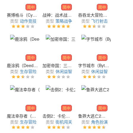
简中
简中
简中
赛博格斗（Cyber Arena）
战神：战术战略（War Masters）
吞吞龙大冒险（Dragon POW!）
类型
动作竞技
类型
策略战争
类型
飞行射击
简中
简中
简中
鹿涂鸦（Deedle Doodle）
加密帝国：三消大战（CryptoEmpire: Match-3 Battle）
字节城市（Byte City）
类型
生存冒险
类型
休闲益智
类型
休闲益智
简中
简中
简中
魔法幸存者（Magic Survivor）
击倒2：卡伦之怒（Knockout 2: Wrath of the Karen）
鲁莽大逃亡2（Reckless Getaway 2）
类型
生存冒险
类型
街机闯关
类型
角色扮演