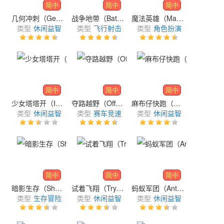
简中
简中
简中
几何冲刺（Geometry Dash Lite）
战争地带（BattleZone）
魔法英雄（Magic Heros）
类型
休闲益智
类型
飞行射击
类型
角色扮演
简中
简中
简中
少女塔塔开（Idle Girls Battle）
夺路越野（Off Road）
麻布仔快跑（Run Sackboy! Run!）
类型
休闲益智
类型
赛车竞速
类型
休闲益智
简中
简中
简中
暗影生存（Shadow Survival）
试着飞翔（Try to Fly）
蚂蚁军团（Ant Legion）
类型
生存冒险
类型
休闲益智
类型
休闲益智