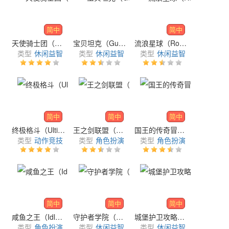
简中
简中
天使骑士团（AFK Angel Knights）
宝贝坦克（Gunbound T）
流浪星球（Rogue Planet）
类型
休闲益智
类型
休闲益智
类型
休闲益智
简中
简中
简中
终极格斗（Ultimate Fighting）
王之剑联盟（Calibur League）
国王的传奇冒险（Kingdom Adventure Saga）
类型
动作竞技
类型
角色扮演
类型
角色扮演
简中
简中
简中
咸鱼之王（Idle：Fish Kingdoms）
守护者学院（Guardian Academy）
城堡护卫攻略（Rush Arena）
类型
角色扮演
类型
休闲益智
类型
休闲益智