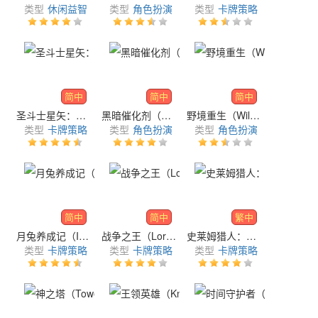
类型
休闲益智
类型
角色扮演
类型
卡牌策略
简中
简中
简中
圣斗士星矢：正义的传说（Saint Seiya: Legend of Justice）
黑暗催化剂（Catalyst Black）
野境重生（WildBorn）
类型
卡牌策略
类型
角色扮演
类型
角色扮演
简中
简中
繁中
月兔养成记（Idle Moon Rabbit）
战争之王（Lord of War）
史莱姆猎人：挂机战士（Slime Hunter- Idle Warrior）
类型
卡牌策略
类型
卡牌策略
类型
卡牌策略