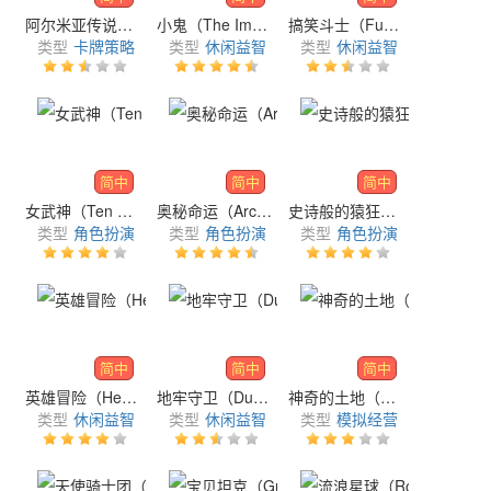
阿尔米亚传说（Legend of Almia）
小鬼（The Imp）
搞笑斗士（Funny Fighters）
类型
卡牌策略
类型
休闲益智
类型
休闲益智
简中
简中
简中
女武神（Ten Valkyrie）
奥秘命运（Arcane Fate）
史诗般的猿狂（Epic Ape Madness）
类型
角色扮演
类型
角色扮演
类型
角色扮演
简中
简中
简中
英雄冒险（Hero Adventure）
地牢守卫（Dungeon Cube: Dot Hero Defense）
神奇的土地（Wonder Land）
类型
休闲益智
类型
休闲益智
类型
模拟经营