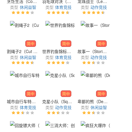
烹饪生活（Cooking Life）
羽毛球对决（Badminton Clash 3D）
龙珠战士（Legend Warriors）
类型
休闲益智
类型
体育竞技
类型
动作竞技
简中
简中
简中
割绳子2（Cut the Rope）
世界钓鱼锦标赛（World Fishing Championship）
故事一（Stories One）
类型
休闲益智
类型
体育竞技
类型
动作竞技
简中
简中
简中
城市自行车特技大赛（Trial Bike Skills）
克星小队（Squad Busters）
卑鄙的熊（Despicable Bear）
类型
体育竞技
类型
动作竞技
类型
休闲益智