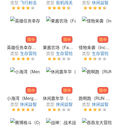
类型
飞行射击
类型
街机闯关
类型
休闲益智
简中
简中
简中
英雄任务幸存者（Heroes Quest Survivor）
果酱农场（Fam Jam）
怪物来袭（Incoming Monsters）
类型
生存冒险
类型
生存冒险
类型
生存冒险
简中
简中
简中
小海湾（Merge Cove）
休闲嘉年华（Merge x Carnival）
跑啊跑（RUN SLASH RUN）
类型
休闲益智
类型
休闲益智
类型
休闲益智