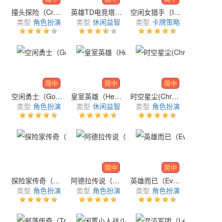
撞头探险（Crash Heads）
英雄TD电竞塔防（HeroesTD: Esport Tower Defense）
空闲女猎手（Idle Huntress: Dragon Realm）
类型
角色扮演
类型
休闲益智
类型
卡牌策略
简中
简中
简中
空闲勇士（Godyssey: Idle Warriors）
皇室英雄（Hero Royale: PvP Tower Defense）
时空星尘(Chrono Astrea)
类型
角色扮演
类型
休闲益智
类型
角色扮演
简中
简中
探险家传奇（Explorer Legend - CBT）
阿德拉传说（Adelamyth）
英雄而已（Every Hero）
类型
角色扮演
类型
角色扮演
类型
角色扮演