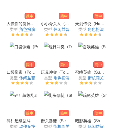
简中
简中
简中
大侠你的剑掉了（Sword Master）
小小骨头人（Bonehead）
天剑传说（Heavenly Sword Legend）
类型
角色扮演
类型
休闲益智
类型
角色扮演
简中
简中
简中
口袋像素（Pocket Pixels）
玩具冲突（Toy Clash）
召唤英雄（Summoner Hero）
类型
休闲益智
类型
角色扮演
类型
街机闯关
简中
简中
简中
砰！超级乱斗（BUMP! Superbrawl）
街头暴徒（Street Thugz）
暗影英雄（Shadow Hero）
类型
动作竞技
类型
街机闯关
类型
休闲益智