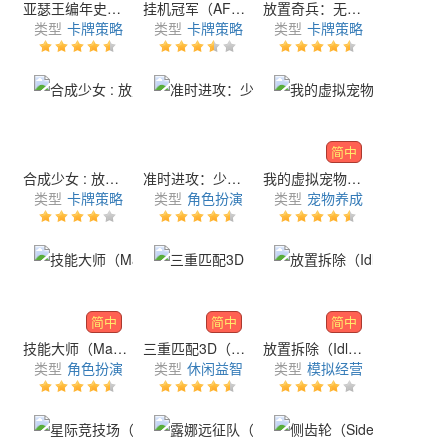
亚瑟王编年史（King Arthur Chronicle: AFK RPG）
挂机冠军（AFK Champions）
放置奇兵：无限（Infinite Magicraid）
类型
卡牌策略
类型
卡牌策略
类型
卡牌策略
简中
合成少女 : 放置RPG（Merge Girls : Idle RPG）
准时进攻：少女回战（Attack on Time:Kaisen of girls）
我的虚拟宠物店（My Virtual Pet Shop: Animals）
类型
卡牌策略
类型
角色扮演
类型
宠物养成
简中
简中
简中
技能大师（Master of skills）
三重匹配3D（Match Blast 3D: Triple Match）
放置拆除（Idle Demolishing）
类型
角色扮演
类型
休闲益智
类型
模拟经营