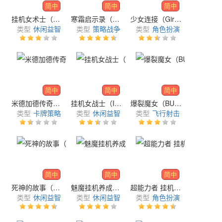
简中
简中
简中
挂机女术士（Sorceress Idle）
寒霜启示录（Whiteout Survival）
少女连接（Girls' Connect）
类型
休闲益智
类型
策略战争
类型
角色扮演
简中
简中
简中
米德加德传奇（Midgard Saga）
挂机女战士（Idle Heroines）
爆裂魔女（BURST WITCH）
类型
卡牌策略
类型
休闲益智
类型
飞行射击
简中
简中
简中
死神的故事（Reaper Story Online）
魅魔挂机养成（Succubus Idle）
超能力者 挂机养成（Psychic Idle）
类型
休闲益智
类型
休闲益智
类型
角色扮演