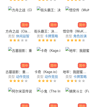
简中
简中
简中
方舟之战（Clash of Ark）
街头霸王：决斗（Street Fighter: Duel）
悟空传（WuKong Legends）
类型
休闲益智
类型
卡牌策略
类型
角色扮演
简中
简中
简中
古墓丽影：重头再来（Tomb Raider Reloaded）
卡奇（Kage.io）
地牢：我甜蜜的家（My Sweet Home Dungeon）
类型
动作竞技
类型
动作竞技
类型
卡牌策略
简中
简中
简中