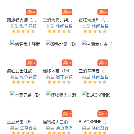
简中
简中
简中
回旋镖大师（BoomeranGO!）
三消大师：创梦（Merge Master: Dream Creative）
疯狂大爆炸（Crazy Boom）
类型
动作竞技
类型
休闲益智
类型
休闲益智
简中
简中
简中
疯狂武士狂武藏（Crazy Samurai）
漂移地带（Drive Zone Online）
三消幸存者（Survivors & Puzzles）
类型
动作竞技
类型
赛车竞速
类型
休闲益智
简中
简中
土豆兄弟（Brotato）
怪物猎人三消（Monster Hunter Puzzles）
BLACKPINK（BLACKPINK THE GAME）
类型
生存冒险
类型
角色扮演
类型
休闲益智