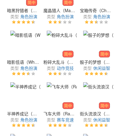
简中
简中
暗黑狩猎者（Dark Slayer）
魔晶猎人（Magic Hunter）
宝箱传奇（Chest Legend）
类型
角色扮演
类型
角色扮演
类型
角色扮演
简中
简中
暗影低语（Whisper of Shadow）
粉碎大乱斗（BATTLE CRUSH）
骰子的梦想（Dice Dreams）
类型
角色扮演
类型
动作竞技
类型
休闲益智
简中
简中
半神养成记（Demigod Idle）
飞车大师（Race Master 3D）
街头流浪汉（Street Dude - Homeless Empire）
类型
角色扮演
类型
赛车竞速
类型
休闲益智