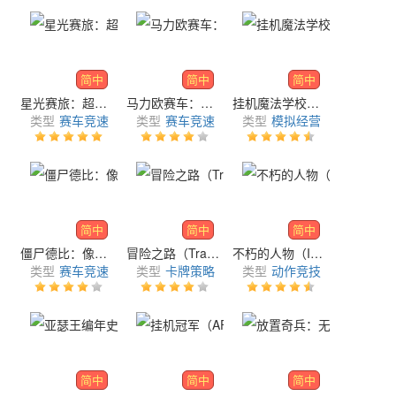
简中
简中
简中
星光赛旅：超级卡丁车（Starlit On Wheels: Super Kart）
马力欧赛车：巡游（Mario Kart Tour）
挂机魔法学校（Idle Magic School）
类型
赛车竞速
类型
赛车竞速
类型
模拟经营
简中
简中
简中
僵尸德比：像素生存（Zombie Derby: Pixel Survival）
冒险之路（Trails of Adventure）
不朽的人物（Immortals: Muv-Luv Alternative）
类型
赛车竞速
类型
卡牌策略
类型
动作竞技
简中
简中
简中