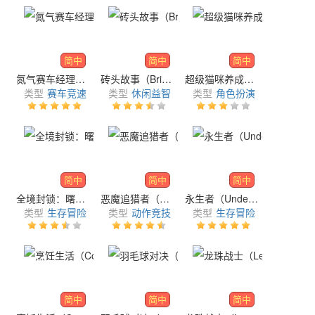
简中
简中
简中
氮气赛车经理（Nitro Racing Manager）
砖头故事（Bricktales）
超级猫咪养成记（Super Cat Idle）
类型
赛车竞速
类型
休闲益智
类型
角色扮演
简中
简中
简中
全境封锁：曙光（The Division Resurgence）
恶魔追猎者（Devil Slayer）
永生者（Undead Unlimited）
类型
生存冒险
类型
动作竞技
类型
生存冒险
简中
简中
简中