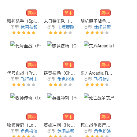
简中
简中
简中
精神杀手（Spirit Slayers）
末日特工队（Doomsday Agent）
随机骰子战争（Randomdice : RollRoll）
类型
休闲益智
类型
卡牌策略
类型
休闲益智
简中
简中
简中
代号血战（Project: BloodStrike）
链竞技场（ChainArena）
东方Arcadia Record
类型
飞行射击
类型
角色扮演
类型
飞行射击
简中
简中
简中
牧师传奇（Legend of Priest）
英雄冲刺（Hero Rush）
死亡战争丧尸（Dead Wars）
类型
角色扮演
类型
休闲益智
类型
角色扮演